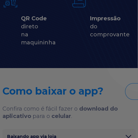
QR Code
Impressão
direto
do
na
comprovante
maquininha
Como baixar o app?
Confira como é fácil fazer o
download do
aplicativo
para o
celular
.
Baixando app via loja